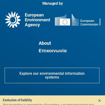
Managed by
About
Επικοινωνία
Explore our environmental information
systems
Sitemap
CMS Login
Privacy
Exclusion of liability
This translation is generated by eTranslation, a machine translation tool