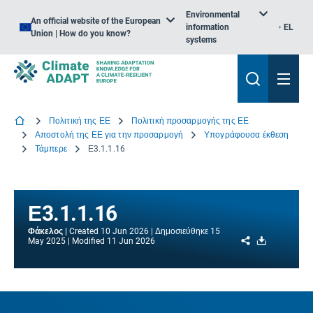
Environmental
An official website of the European
information
EL
Union | How do you know?
systems
Πολιτική της ΕΕ
Πολιτική προσαρμογής της ΕΕ
Αποστολή της ΕΕ για την προσαρμογή
Υπογράφουσα έκθεση
Τάμπερε
Ε3.1.1.16
Ε3.1.1.16
Φάκελος
Created
10 Jun 2026
Δημοσιεύθηκε
15
Share
Download
May 2025
Modified
11 Jun 2026