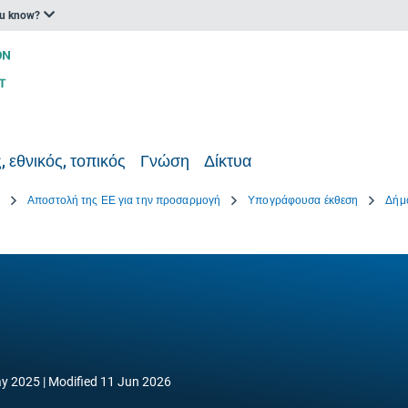
ou know?
, εθνικός, τοπικός
Γνώση
Δίκτυα
Ε
Αποστολή της ΕΕ για την προσαρμογή
Υπογράφουσα έκθεση
Δήμ
y 2025
Modified
11 Jun 2026