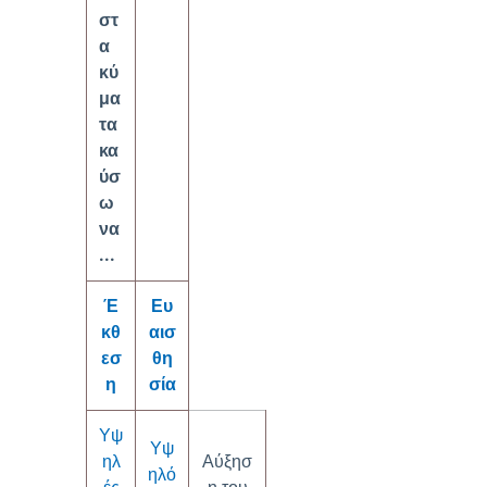
στ
α
κύ
μα
τα
κα
ύσ
ω
να
...
Έ
Ευ
κθ
αισ
εσ
θη
η
σία
Υψ
Υψ
ηλ
Αύξησ
ηλό