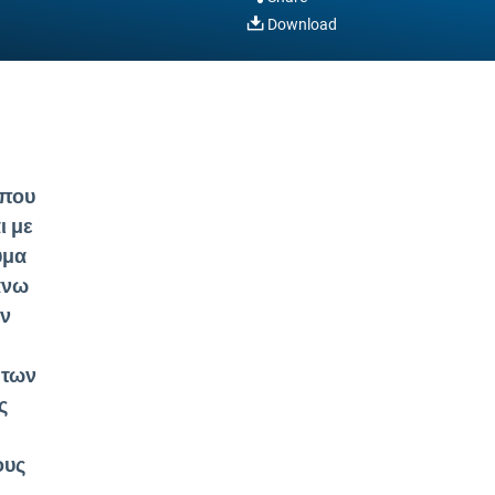
Download
 που
ι με
ύμα
άνω
ην
 των
ς
ους