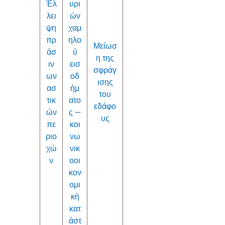
Έλ
υρι
λει
ών
ψη
χαμ
πρ
ηλο
Μείωσ
άσ
ύ
η της
ιν
εισ
σφράγ
ων
οδ
ισης
ασ
ήμ
του
τικ
ατο
εδάφο
ών
ς —
υς
πε
κοι
ριο
νω
χώ
νικ
ν
οοι
κον
ομι
κή
κατ
άστ