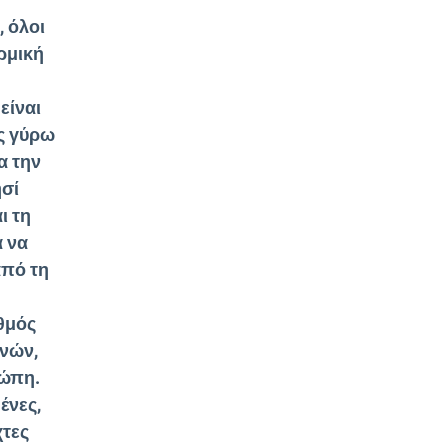
, όλοι
ρμική
είναι
ς γύρω
α την
ησί
ι τη
α να
από τη
θμός
ινών,
ρώπη.
ένες,
χτες