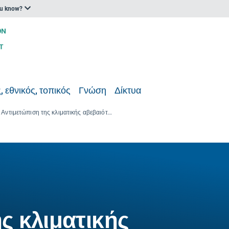
ou know?
, εθνικός, τοπικός
Γνώση
Δίκτυα
Αντιμετώπιση της κλιματικής αβεβαιότητας στον σχεδιασμό και το σχεδιασμό των υδάτινων πόρων: Το πλαίσιο απόφασης για τα δέντρα
ς κλιματικής