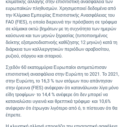
κλιματικής αλλαγής στην επισιτιστική ανασφάλεια των
ευρωπαϊκών πληθυσμών. Χρησιμοποιεί δεδομένα από
την Κλίμακα Εμπειρίας Επισιτιστικής Ανασφάλειας του
FAO (FIES), η οποία διερευνά την πρόσβαση σε τρόφιμα
σε κλίμακα οκτώ βημάτων με τη συχνότητα των ημερών
καύσωνα και των μηνών ξηρασίας (τυποποιημένος
δείκτης εξατμισοδιαπνοής καθίζησης 12 μηνών) κατά τη
διάρκεια των καλλιεργητικών περιόδων αραβοσίτου,
ρυζιού, σόργου και σιταριού.
Σχεδόν 60 εκατομμύρια Ευρωπαίοι αντιμετώπισαν
επισιτιστική ανασφάλεια στην Ευρώπη το 2021. Το 2021,
στην Ευρώπη, το 16,3 % των ατόμων που απάντησαν
στην έρευνα (FIES) ανέφεραν ότι κατανάλωναν λίγα μόνο
είδη τροφίμων· το 14,4 % ανέφερε ότι δεν μπορεί να
καταναλώσει υγιεινά και θρεπτικά τρόφιμα· και 10,6%
ανέφεραν ότι έτρωγαν λιγότερο από ό, τι πίστευαν ότι θα
έπρεπε.
Η κλιματική αλλαγή επηρεάζει την επισιτιστική ασφάλεια