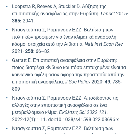
Loopstra R, Reeves A, Stuckler D. Αύξηση της
επισιτιστικής ανασφάλειας στην Ευρώπη.
Lancet
2015·
385:
2041.
Ντασγκούπτα Σ, Ρόμπινσον ΕΖΖ. Βελτίωση των
πολιτικών τροφίμων για έναν κλιματικά ανασφαλή
κόσμο: στοιχεία από την Αιθιοπία.
Natl Inst Econ Rev
2021·
258
: 66–82
Garratt E. Επισιτιστική ανασφάλεια στην Ευρώπη:
ποιος διατρέχει κίνδυνο και πόσο επιτυχημένα είναι τα
κοινωνικά οφέλη όσον αφορά την προστασία από την
επισιτιστική ανασφάλεια;
J Soc Policy
2020·
49
: 785-
809
Ντασγκούπτα Σ, Ρόμπινσον ΕΖΖ. Αποδίδοντας τις
αλλαγές στην επισιτιστική ανασφάλεια σε ένα
μεταβαλλόμενο κλίμα.
Εκθέσεις Sci 2022 121.
2022·12(1):1-11. doi:10.1038/s41598-022-08696-x
Ντασγκούπτα Σ, Ρόμπινσον ΕΖΖ. Βελτίωση των