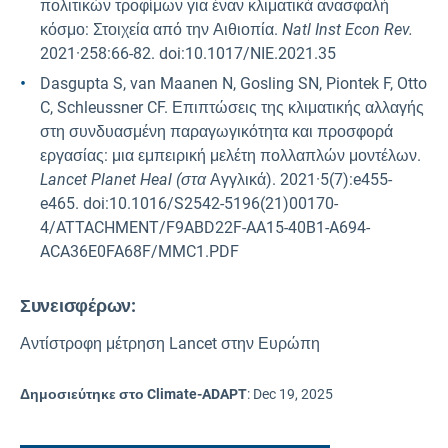
πολιτικών τροφίμων για έναν κλιματικά ανασφαλή
κόσμο: Στοιχεία από την Αιθιοπία.
Natl Inst Econ Rev.
2021·258:66-82. doi:10.1017/NIE.2021.35
Dasgupta S, van Maanen N, Gosling SN, Piontek F, Otto
C, Schleussner CF. Επιπτώσεις της κλιματικής αλλαγής
στη συνδυασμένη παραγωγικότητα και προσφορά
εργασίας: μια εμπειρική μελέτη πολλαπλών μοντέλων.
Lancet Planet Heal (στα
Αγγλικά). 2021·5(7):e455-
e465. doi:10.1016/S2542-5196(21)00170-
4/ATTACHMENT/F9ABD22F-AA15-40B1-A694-
ACA36E0FA68F/MMC1.PDF
Συνεισφέρων:
Αντίστροφη μέτρηση Lancet στην Ευρώπη
Δημοσιεύτηκε στο Climate-ADAPT
:
Dec 19, 2025