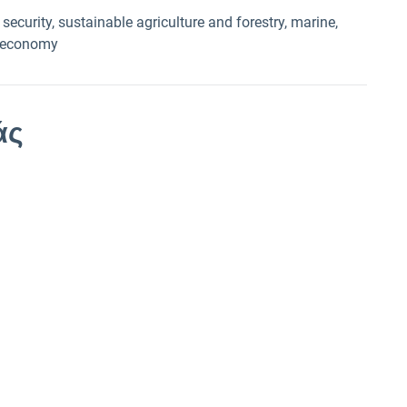
urity, sustainable agriculture and forestry, marine,
ioeconomy
άς