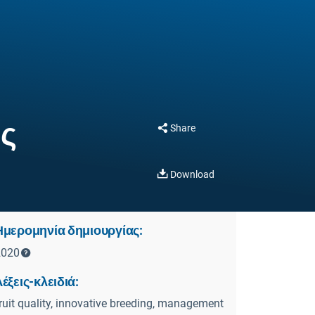
ης
Share
Download
Ημερομηνία δημιουργίας:
2020
έξεις-κλειδιά:
ruit quality, innovative breeding, management