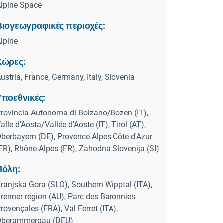
lpine Space
Βιογεωγραφικές περιοχές:
lpine
Χώρες:
ustria, France, Germany, Italy, Slovenia
Υποεθνικές:
rovincia Autonoma di Bolzano/Bozen (IT),
alle d'Aosta/Vallée d'Aoste (IT), Tirol (AT),
berbayern (DE), Provence-Alpes-Côte d'Azur
FR), Rhône-Alpes (FR), Zahodna Slovenija (SI)
Πόλη:
ranjska Gora (SLO), Southern Wipptal (ITA),
renner region (AU), Parc des Baronnies-
rovençales (FRA), Val Ferret (ITA),
Oberammergau (DEU)