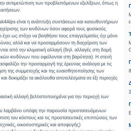
την αντιμετώπιση των προβλεπόμενων εξελίξεων, όπως η
παιτήσεων.
Μ
sk4Alps είναι η ανάπτυξη συστάσεων και κατευθυντήριων
ε
ιαχείρισης των κινδύνων όσον αφορά τους φυσικούς
γο έχει ως στόχο να βοηθήσει τους επαγγελματίες όχι μόνο
δύνου, αλλά και να προσαρμόσουν τη διαχείριση των
ται από την κλιματική αλλαγή (δηλ. αλλαγές στη δομή
Ο
κών κινδύνων που οφείλονται στη βαρύτητα). Η στενή
σφαλίζει την προσαρμογή της έρευνας ανάλογα με τις
ηση της συμμετοχής και της ευαισθητοποίησης των
αι δοκιμάζει τα ακόλουθα αποτελέσματα σε έξι περιοχές
 δασική αλλαγή βελτιστοποιημένα για την περιοχή των
που λαμβάνει υπόψη την παρουσία προστατευόμενων
ιση του κόστους και τις προστατευτικές επιπτώσεις των
εχνικές, οικοσυστημικές και αποφυγής)