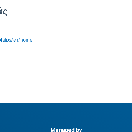
άς
sk4alps/en/home
Managed by