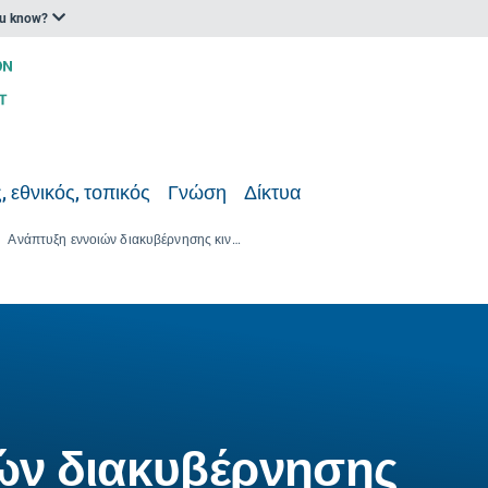
ou know?
, εθνικός, τοπικός
Γνώση
Δίκτυα
Ανάπτυξη εννοιών διακυβέρνησης κινδύνου με βάση το οικοσύστημα όσον αφορά τους φυσικούς κινδύνους και τις κλιματικές επιπτώσεις
ών διακυβέρνησης