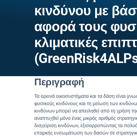
κινδύνου με βά
αφορά τους φυσι
κλιματικές επιπ
(GreenRisk4ALPs
Περιγραφή
Τα ορεινά οικοσυστήματα και τα δάση είναι γν
φυσικούς κινδύνους και τη μείωση των κινδύνω
κινδύνων μπορεί να απειληθεί από τη χρήση της γ
αναπτυχθεί μόνο ένας μικρός αριθμός στρατη
διαχείριση κινδύνων, εξισορροπώντας τα πολυάρ
επαρκής ενσωμάτωση των δασών σε στρατηγικές