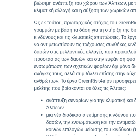
βιώσιμη ανάπτυξη του χώρου των Άλπεων, με 
κλιματική αλλαγή και η αύξηση των χωρικών α
Ως εκ τούτου, πρωταρχικός στόχος του GreenRi
γραμμών με βάση τα δάση για τη στήριξη της δ
κινδύνους και τις κλιματικές επιπτώσεις. Το έρ
να αντιμετωπίσουν τις τρέχουσες συνθήκες κιν
δασών στις μελλοντικές αλλαγές που προκαλούν
προστασίας των δασών και στην εμφάνιση φυσι
ενσωμάτωση των σχετικών φορέων όχι μόνο δια
ανάγκες τους, αλλά συμβάλλει επίσης στην αύξ
ανθρώπων. Το έργο GreenRisk4alps προσφέρει κ
μελέτης που βρίσκονται σε όλες τις Άλπεις:
ανάπτυξη σεναρίων για την κλιματική και
Άλπεων
μια νέα διαδικασία εκτίμησης κινδύνου 
δασών, την ενσωμάτωση και την αντιμετώπ
κοινών επιλογών μείωσης του κινδύνου (τ