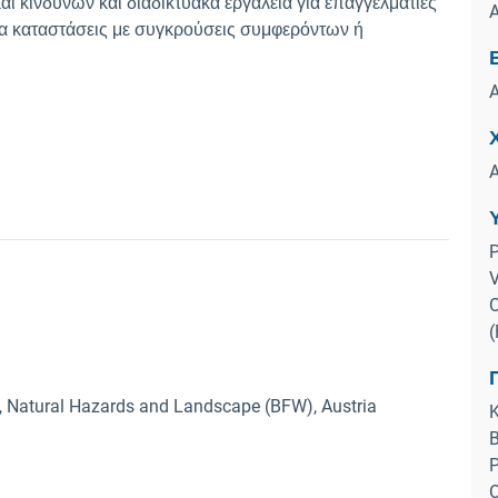
και κινδύνων και διαδικτυακά εργαλεία για επαγγελματίες
A
για καταστάσεις με συγκρούσεις συμφερόντων ή
A
A
P
V
O
(
t, Natural Hazards and Landscape (BFW), Austria
K
B
P