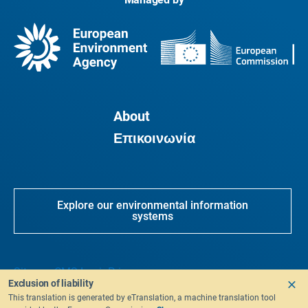
About
Επικοινωνία
Explore our environmental information
systems
Sitemap
CMS Login
Privacy
Exclusion of liability
This translation is generated by eTranslation, a machine translation tool