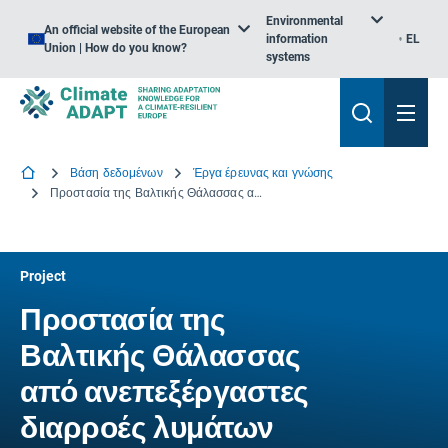
Environmental
An official website of the European
information
EL
Union | How do you know?
systems
Βάση δεδομένων
Έργα έρευνας και γνώσης
Προστασία της Βαλτικής Θάλασσας από ανεπεξέργαστες διαρροές λυμάτων κατά τη διάρκεια πλημμυρών σε αστικές περιοχές
Project
Προστασία της
Βαλτικής Θάλασσας
από ανεπεξέργαστες
διαρροές λυμάτων