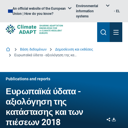
Environmental
An official website of the European
information
EL
Union | How do you know?
systems
Βάση δεδομένων
Δημοσίευση και εκθέσεις
Ευρωπαϊκά ύδατα - αξιολόγηση της κατάστασης και των πιέσεων 2018
Publications and reports
Ευρωπαϊκά ύδατα -
αξιολόγηση της
κατάστασης και των
Share
Downl
πιέσεων 2018