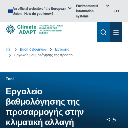
Environmental
An official website of the European
information
EL
Union | How do you know?
systems
Βάση δεδομένων
Εργαλεία
Εργαλείο βαθμολόγησης της προσαρμογής στην κλιματική αλλαγή
Tool
Εργαλείο
βαθμολόγησης της
προσαρμογής στην
Share
Downl
κλιματική αλλαγή