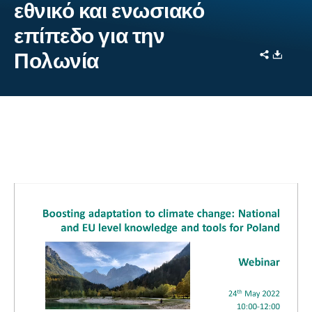
εθνικό και ενωσιακό
επίπεδο για την
Share
Downl
Πολωνία