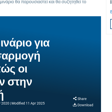
μινάριο θα παρουσιαστεί και θα συζητηθεί το
ινάριο για
σαρμογή
ώς οι
ν στην
ή
Share
v 2020
Modified
11 Apr 2025
Download