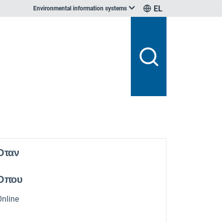
EL
Environmental information systems
Οταν
Οπου
Online