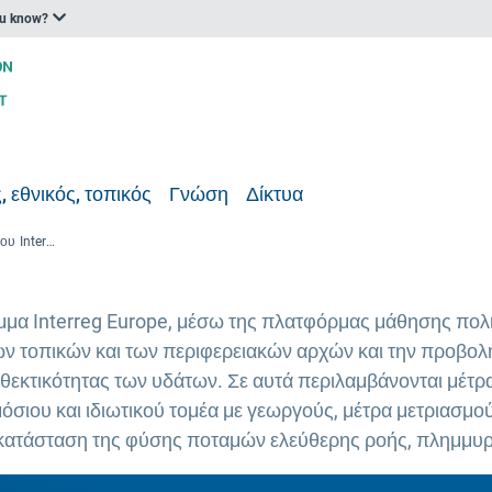
ou know?
, εθνικός, τοπικός
Γνώση
Δίκτυα
Σύντομο σημείωμα πολιτικής του Interreg Europe: συστάσεις πολιτικής, πρακτικές λύσεις και παραδείγματα σχετικά με την ανθεκτικότητα των υδάτων
μα Interreg Europe, μέσω της πλατφόρμας μάθησης πολι
ν τοπικών και των περιφερειακών αρχών και την προβολ
νθεκτικότητας των υδάτων. Σε αυτά περιλαμβάνονται μέτ
σιου και ιδιωτικού τομέα με γεωργούς, μέτρα μετριασμού
κατάσταση της φύσης ποταμών ελεύθερης ροής, πλημμυ