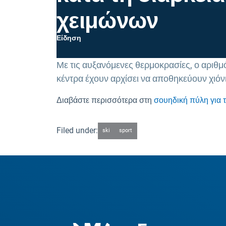
χειμώνων
Είδηση
Με τις αυξανόμενες θερμοκρασίες, ο αριθμό
κέντρα έχουν αρχίσει να αποθηκεύουν χιόνι
Διαβάστε περισσότερα στη
σουηδική πύλη για 
Filed under:
ski
sport