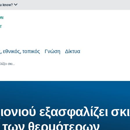
ou know?
, εθνικός, τοπικός
Γνώση
Δίκτυα
Η αποθήκευση χιονιού εξασφαλίζει σκι κατά τη διάρκεια των θερμότερων χειμώνων
ονιού εξασφαλίζει σκι
α των θερμότερων