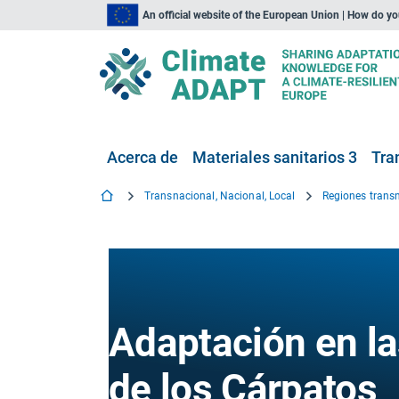
An official website of the European Union | How do y
Acerca de
Materiales sanitarios 3
Tra
Transnacional, Nacional, Local
Regiones trans
Adaptación en l
de los Cárpatos