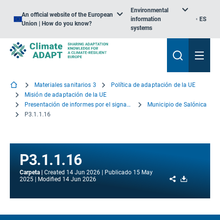
Environmental
An official website of the European
information
ES
Union | How do you know?
systems
Materiales sanitarios 3
Política de adaptación de la UE
Misión de adaptación de la UE
Presentación de informes por el signatario
Municipio de Salónica
P3.1.1.16
P3.1.1.16
Carpeta
Created
14 Jun 2026
Publicado
15 May
Share
Download
2025
Modified
14 Jun 2026