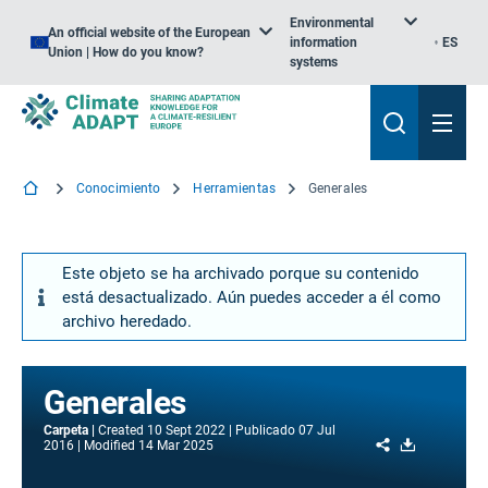
Environmental
An official website of the European
information
ES
Union | How do you know?
systems
Conocimiento
Herramientas
Generales
Este objeto se ha archivado porque su contenido
está desactualizado. Aún puedes acceder a él como
archivo heredado.
Generales
Carpeta
Created
10 Sept 2022
Publicado
07 Jul
Share
Download
2016
Modified
14 Mar 2025