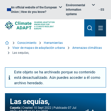
Environmental
An official website of the European
information
ES
Union | How do you know?
systems
Conocimiento
Herramientas
Visor de mapas de adaptación urbana
Amenazas climáticas
Las sequías,
Este objeto se ha archivado porque su contenido
está desactualizado. Aún puedes acceder a él como
archivo heredado.
Las sequías,
Carpeta
Created
10 Sept 2022
Publicado
07 Jul
Share
Download