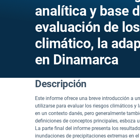
analítica y base 
evaluación de lo
climático, la adap
en Dinamarca
Descripción
Este informe ofrece una breve introducción a 
utilizarse para evaluar los riesgos climáticos y
en un contexto danés, pero generalmente también
definiciones de conceptos principales, esboza un
La parte final del informe presenta los resulta
inundaciones de precipitaciones extremas en el 