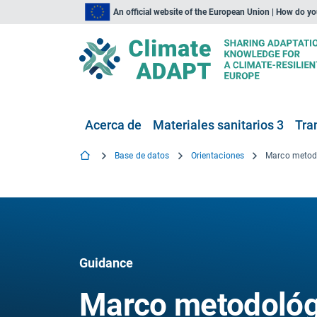
An official website of the European Union | How do y
Acerca de
Materiales sanitarios 3
Tra
Base de datos
Orientaciones
Guidance
Marco metodológ