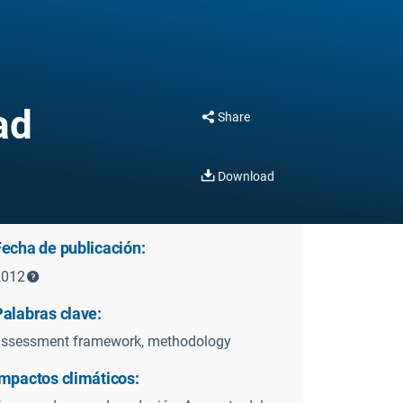
ad
Share
Download
Fecha de publicación:
2012
Palabras clave:
assessment framework, methodology
Impactos climáticos: