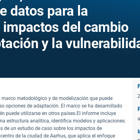
de datos para la
s impactos del cambio
tación y la vulnerabilid
un marco metodológico y de modelización que puede
 las opciones de adaptación. El marco se ha desarrollado
 puede utilizarse en otros países.El informe incluye
a estructura analítica, identifica modelos y aplicaciones.
dos de un estudio de caso sobre los impactos de
centro de la ciudad de Aarhus, que aplica el enfoque