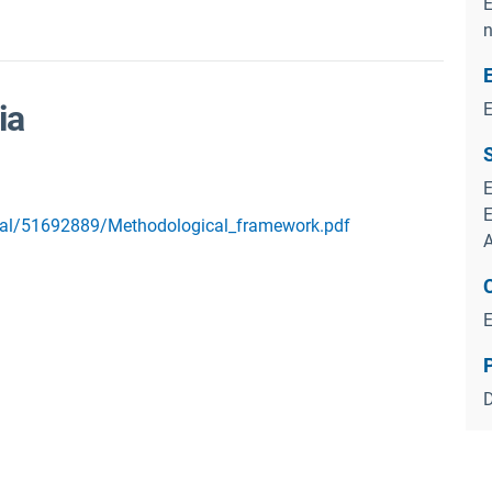
E
n
ia
E
E
E
ortal/51692889/Methodological_framework.pdf