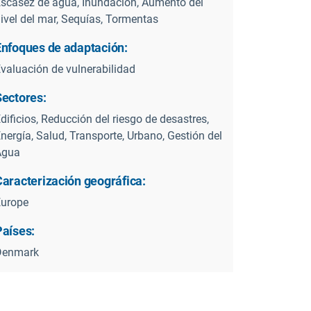
scasez de agua, Inundación, Aumento del
ivel del mar, Sequías, Tormentas
Enfoques de adaptación:
valuación de vulnerabilidad
Sectores:
dificios, Reducción del riesgo de desastres,
nergía, Salud, Transporte, Urbano, Gestión del
Agua
Caracterización geográfica:
Europe
Países:
Denmark