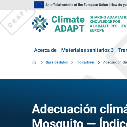
An official website of the European Union | How do y
Acerca de
Materiales sanitarios 3
Tra
Base de datos
Indicadores
Adecuación climát
Mosquito — Índice