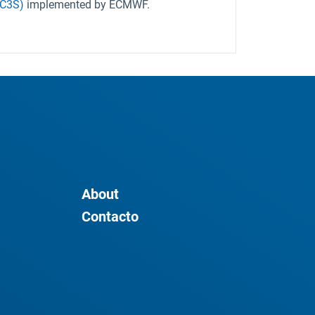
(C3S)
implemented by ECMWF.
About
Contacto