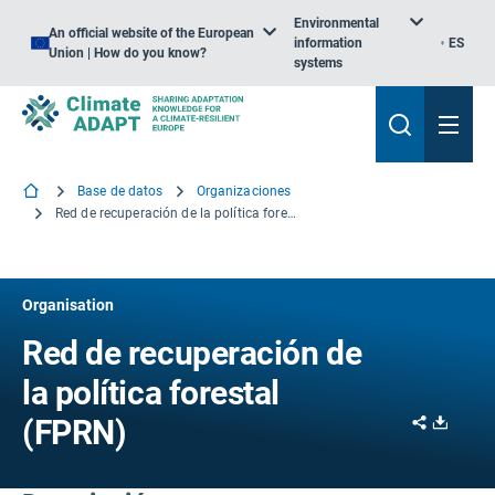
Environmental
An official website of the European
information
ES
Union | How do you know?
systems
Base de datos
Organizaciones
Red de recuperación de la política forestal
Organisation
Red de recuperación de
la política forestal
Share
Downl
(FPRN)