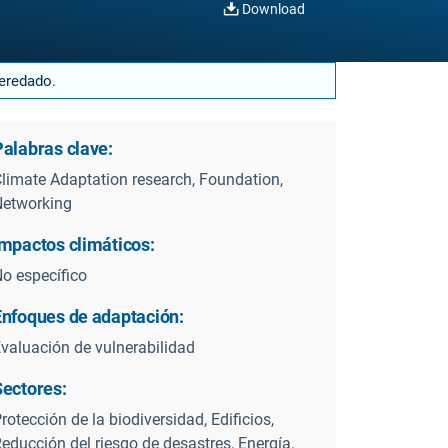
Download
heredado.
Palabras clave:
limate Adaptation research, Foundation,
etworking
Impactos climáticos:
o específico
Enfoques de adaptación:
valuación de vulnerabilidad
Sectores:
rotección de la biodiversidad, Edificios,
educción del riesgo de desastres, Energía,