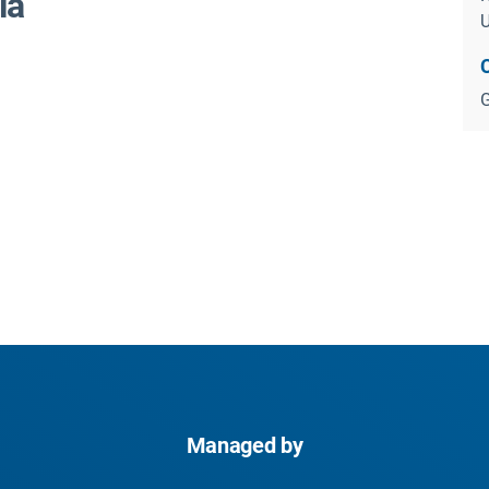
ia
G
Managed by