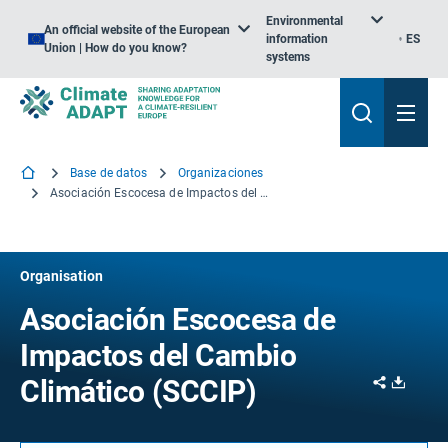
Environmental
An official website of the European
information
ES
Union | How do you know?
systems
Base de datos
Organizaciones
Asociación Escocesa de Impactos del Cambio Climático (SCCIP)
Organisation
Asociación Escocesa de
Impactos del Cambio
Share
Downl
Climático (SCCIP)