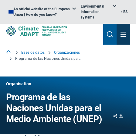
Environmental
An official website of the European
information
ES
Union | How do you know?
systems
Base de datos
Organizaciones
Programa de las Naciones Unidas para el Medio Ambiente
Organisation
Programa de las
Naciones Unidas para el
Share
Downl
Medio Ambiente (UNEP)