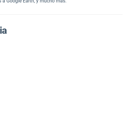
s a Google Earth, y mucho más.
ia
3