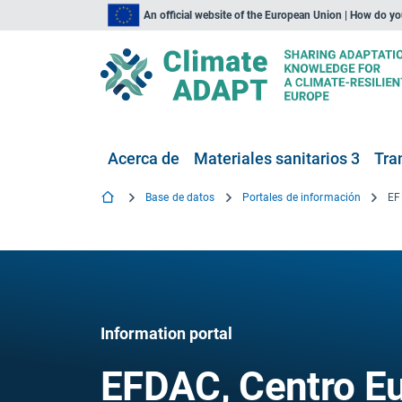
An official website of the European Union | How do y
Acerca de
Materiales sanitarios 3
Tra
Base de datos
Portales de información
Information portal
EFDAC, Centro E