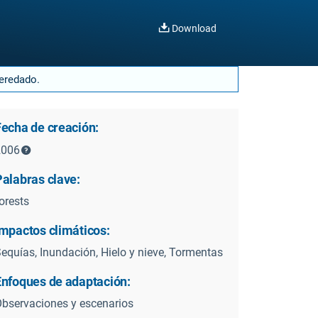
Download
heredado.
Fecha de creación:
2006
Palabras clave:
orests
Impactos climáticos:
equías, Inundación, Hielo y nieve, Tormentas
Enfoques de adaptación:
bservaciones y escenarios