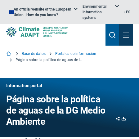
Environmental
An official website of the European
information
ES
Union | How do you know?
systems
Base de datos
Portales de información
Página sobre la política de aguas de la DG Medio Ambiente
Information portal
Página sobre la política
de aguas de la DG Medio
Share
Downl
Ambiente