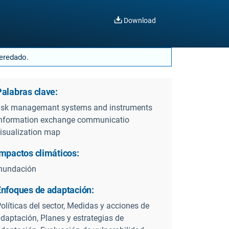
Download
heredado.
Palabras clave:
isk managemant systems and instruments
nformation exchange communicatio
isualization map
Impactos climáticos:
nundación
Enfoques de adaptación:
olíticas del sector, Medidas y acciones de
daptación, Planes y estrategias de