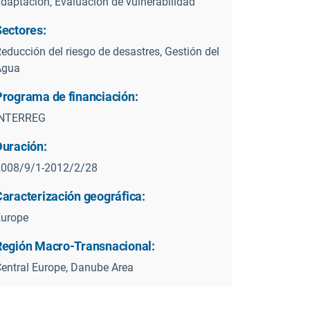
daptación, Evaluación de vulnerabilidad
Sectores:
educción del riesgo de desastres, Gestión del
Agua
Programa de financiación:
INTERREG
Duración:
2008/9/1-2012/2/28
Caracterización geográfica:
Europe
Región Macro-Transnacional:
entral Europe, Danube Area