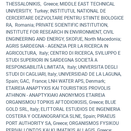
THESSALONIKIS, Greece; MIDDLE EAST TECHNICAL
UNIVERSITY, Turkey; INSTITUTUL NATIONAL DE
CERCERTARE DEZVOLTARE PENTRU STIINTE BIOLOGICE
RA, Romania; PRIVATE SCIENTIFIC INSTITUTION,
INSTITUTE FOR RESEARCH IN ENVIRONMENT, CIVIL
ENGINEERING AND ENERGY, SKOPJE, North Macedonia;
AGRIS SARDEGNA - AGENZIA PER LA RICERCA IN
AGRICOLTURA, Italy; CENTRO DI RICERCA, SVILUPPO E
STUDI SUPERIORI IN SARDEGNA SOCIETÀ A
RESPONSABILITÀ LIMITATA, Italy; UNIVERSITA DEGLI
STUDI DI CAGLIARI, Italy; UNIVERSIDAD DE LA LAGUNA,
Spain; GAC, France; LNH WATER APS, Denmark;
ETAIREIA ANAPTYXIS KAI TOURISTIKIS PROVOLIS
ATHINON - ANAPTYXIAKI ANONYMOS ETAIREIA
ORGANISMOU TOPIKIS AFTODIOIKISIS, Greece; BLUE
GOLD SRL, Italy; ELITTORAL ESTUDIOS DE INGENIERIA
COSTERA Y OCEANOGRAFICA SLNE, Spain; PIRAEUS
PORT AUTHORITY SA, Greece; ORGANISMOS FYSIKOU
PERIVALLONTOS KAI KLIMATIKIS ALLAGIS, Greece;