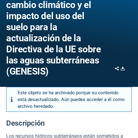
cambio climático y el
impacto del uso del
suelo para la
actualización de la
Directiva de la UE sobre
las aguas subterráneas
Share
Downl
(GENESIS)
Este objeto se ha archivado porque su contenido
está desactualizado. Aún puedes acceder a él como
archivo heredado.
Descripción
Los recursos hídricos subterráneos están sometidos a