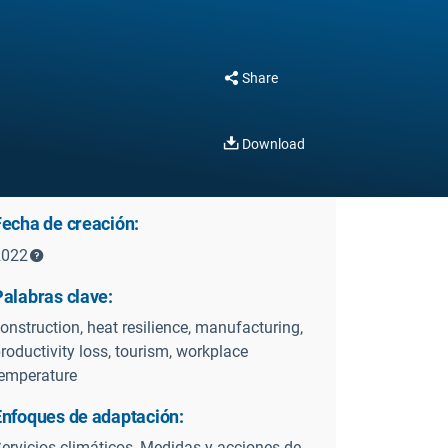
l
Share
Download
Fecha de creación:
2022
Palabras clave:
onstruction, heat resilience, manufacturing,
roductivity loss, tourism, workplace
emperature
Enfoques de adaptación:
ervicios climáticos, Medidas y acciones de