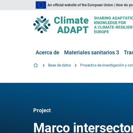
An official website of the European Union | How do y
Acerca de
Materiales sanitarios 3
Tra
Base de datos
Project
Marco intersector