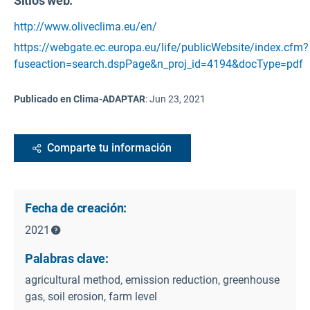
Sitios web:
http://www.oliveclima.eu/en/
https://webgate.ec.europa.eu/life/publicWebsite/index.cfm?
fuseaction=search.dspPage&n_proj_id=4194&docType=pdf
Publicado en Clima-ADAPTAR
:
Jun 23, 2021
Comparte tu información
Fecha de creación:
2021
Palabras clave:
agricultural method‚ emission reduction‚ greenhouse
gas‚ soil erosion, farm level