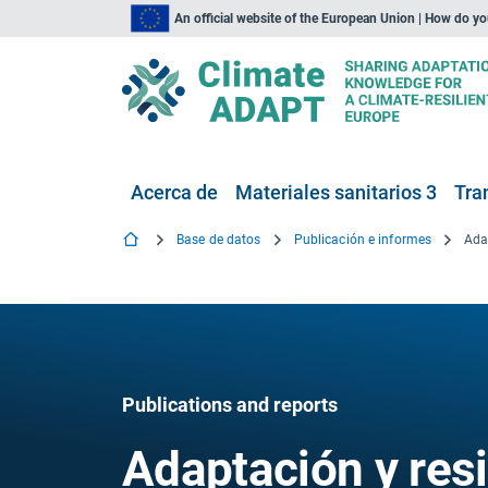
An official website of the European Union | How do y
Acerca de
Materiales sanitarios 3
Tra
Base de datos
Publicación e informes
Publications and reports
Adaptación y resi