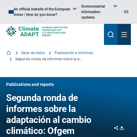
Environmental
An official website of the European
information
ES
Union | How do you know?
systems
Base de datos
Publicación e informes
Segunda ronda de informes sobre la adaptación al cambio climático: Ofgem
Publications and reports
Segunda ronda de
informes sobre la
adaptación al cambio
Share
Downl
climático: Ofgem