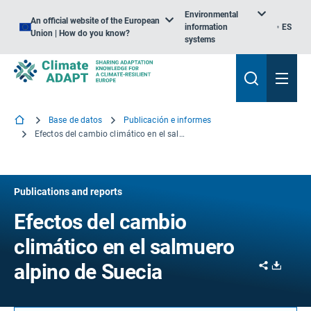
Environmental
An official website of the European
information
ES
Union | How do you know?
systems
Base de datos
Publicación e informes
Efectos del cambio climático en el salmuero alpino de Suecia
Publications and reports
Efectos del cambio
climático en el salmuero
Share
Downl
alpino de Suecia