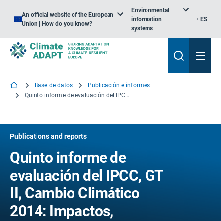
Environmental
An official website of the European
information
ES
Union | How do you know?
systems
Base de datos
Publicación e informes
Quinto informe de evaluación del IPCC, GT II, Cambio Climático 2014: Impactos, adaptación y vulnerabilidad
Publications and reports
Quinto informe de
evaluación del IPCC, GT
II, Cambio Climático
2014: Impactos,