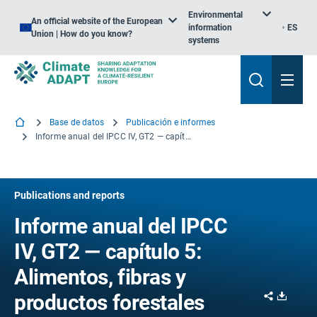
Environmental
An official website of the European
information
ES
Union | How do you know?
systems
Base de datos
Publicación e informes
Informe anual del IPCC IV, GT2 — capítulo 5: Alimentos, fibras y productos forestales
Publications and reports
Informe anual del IPCC
IV, GT2 — capítulo 5:
Alimentos, fibras y
Share
Downl
productos forestales