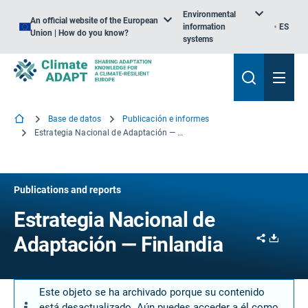
Environmental
An official website of the European
information
ES
Union | How do you know?
systems
Base de datos
Publicación e informes
Estrategia Nacional de Adaptación — Finlandia
Publications and reports
Estrategia Nacional de
Share
Downl
Adaptación — Finlandia
Este objeto se ha archivado porque su contenido
está desactualizado. Aún puedes acceder a él como