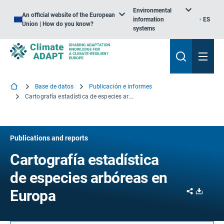
Environmental
An official website of the European
information
ES
Union | How do you know?
systems
Base de datos
Publicación e informes
Cartografía estadística de especies arbóreas en Europa
Publications and reports
Cartografía estadística
de especies arbóreas en
Share
Downl
Europa