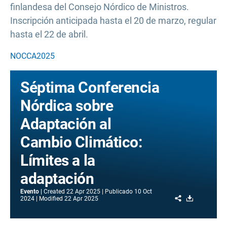
finlandesa del Consejo Nórdico de Ministros.
Inscripción anticipada hasta el 20 de marzo, regular
hasta el 22 de abril.
NOCCA2025
Séptima Conferencia
Nórdica sobre
Adaptación al
Cambio Climático:
Límites a la
adaptación
Evento
Created
22 Apr 2025
Publicado
10 Oct
Share
Download
2024
Modified
22 Apr 2025