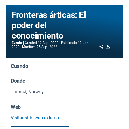
Fronteras árticas: El
poder del
conocimiento
Evento
Created
10 Sept 2022
Publicado
13 Jan
Share
Download
2020
Modified
25 Sept 2022
Cuando
Dónde
Tromsø, Norway
Web
Visitar sitio web externo