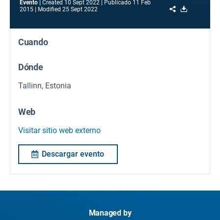
Evento
Created
10 Sept 2022
Publicado
11 Feb
Share
Download
2015
Modified
25 Sept 2022
Cuando
Dónde
Tallinn, Estonia
Web
Visitar sitio web externo
Descargar evento
Managed by