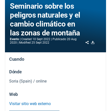
Seminario sobre los
peligros naturales y el
cambio climático en
las zonas de montaña
Evento
Created
10 Sept 2022
Publicado
20 Aug
Share
Download
2020
Modified
25 Sept 2022
Cuando
Dónde
Soria (Spain) / online
Web
Visitar sitio web externo