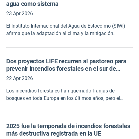
agua como sistema
europea tiene pleno acceso a espacios verdes bajo el
principio de ecologización "3-30-300". Los hallazgos
23 Apr 2026
también revelan que los vecindarios más ricos disfrutan
El Instituto Internacional del Agua de Estocolmo (SIWI)
de niveles significativamente más altos de cobertura
afirma que la adaptación al clima y la mitigación
arbórea y proximidad a la naturaleza que las áreas de
dependen de cómo se gestionen los sistemas hídricos.
bajos ingresos.
Este resumen de políticas establece cinco cambios
prioritarios para pasar de enfoques fragmentados a una
Dos proyectos LIFE recurren al pastoreo para
gobernanza del agua más coherente y eficaz. Juntos,
prevenir incendios forestales en el sur de
estos cambios proporcionan un marco práctico para
Europa
alinear cómo funcionan los sistemas de agua con la
22 Apr 2026
forma en que se organizan las políticas, las finanzas y la
Los incendios forestales han quemado franjas de
implementación, para fortalecer la coherencia, alinear las
bosques en toda Europa en los últimos años, pero el
inversiones y apoyar la implementación a escala.
despliegue cuidadoso de ganado de pastoreo en áreas de
alto riesgo puede reducir su vulnerabilidad al fuego, como
han encontrado dos proyectos LIFE. El enfoque conocido
2025 fue la temporada de incendios forestales
como agroforestería, permite que el ganado, las ovejas o
más destructiva registrada en la UE
las cabras deambulen entre los árboles, donde comen y