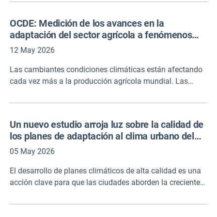
en las siete cuencas hidrográficas involucradas en el
proyecto. Los juegos serios combinan elementos de
OCDE: Medición de los avances en la
juegos, como roles y reglas, con modelos científicos y
adaptación del sector agrícola a fenómenos
datos del mundo real. Los principios detrás de
meteorológicos más variables y extremos
TRANSCEND serious games, la metodología y la
12 May 2026
plataforma interactiva para crearlos y jugar son de libre
Las cambiantes condiciones climáticas están afectando
acceso.
cada vez más a la producción agrícola mundial. Las
sequías prolongadas, los cambios en la humedad del
suelo o las inundaciones más frecuentes e intensas están
ejerciendo presión sobre los cultivos, los sistemas de
Un nuevo estudio arroja luz sobre la calidad de
riego y las prácticas de gestión de la tierra. Para medir si
los planes de adaptación al clima urbano del
la adaptación está en marcha, la OCDE desarrolló
Pacto Mundial de los Alcaldes
diecisiete indicadores para evaluar los avances de
05 May 2026
adaptación de los países en la producción agrícola que
El desarrollo de planes climáticos de alta calidad es una
pueden evaluar los avances realizados e identificar las
acción clave para que las ciudades aborden la creciente
necesidades de adaptación restantes y las lagunas
presión y los impactos de la crisis climática. Un estudio
políticas.
reciente revela una variabilidad significativa en la calidad