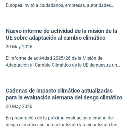
de escenarios, la priorización de políticas y el aprendizaje
Europea invitó a ciudadanos, empresas, autoridades
de las partes interesadas. El conjunto de herramientas
públicas y otras organizaciones a participar en una
también puede explorarse a través de un programa MOOC
consulta pública sobre un futuro marco que determinará
específico disponible en el sitio web del proyecto.
cómo Europa se prepara y responde al cambio climático.
Nuevo informe de actividad de la misión de la
Los resultados de la consulta se han publicado en el sitio
UE sobre adaptación al cambio climático
web de la Comisión (nota: desplácese hacia abajo para
descargar los documentos de resultados).
20 May 2026
El informe de actividad 2025/26 de la Misión de
Adaptación al Cambio Climático de la UE demuestra un
compromiso fuerte y creciente en todo el ecosistema de
la Misión, con más de 400 autoridades regionales y
locales participando ahora en las actividades e iniciativas
Cadenas de impacto climático actualizadas
de la Misión. Este impulso se ve respaldado por una
para la evaluación alemana del riesgo climático
cartera de 65 proyectos de Horizonte Europa y una
comunidad activa de adaptación de misiones que reúne a
20 May 2026
más de 700 participantes para colaborar, intercambiar
En preparación de la próxima evaluación alemana del
conocimientos y promover el aprendizaje entre iguales en
riesgo climático, se han actualizado y racionalizado las
todos los niveles de gobernanza.