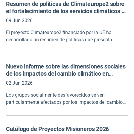
Resumen de políticas de Climateurope2 sobre
ayudar a los responsables de la toma de decisiones, las
el fortalecimiento de los servicios climáticos a
comunidades y los ciudadanos a comprender y responder
través de normas
a los crecientes impactos del cambio climático.
09 Jun 2026
El proyecto Climateurope2 financiado por la UE ha
desarrollado un resumen de políticas que presenta
hallazgos clave sobre cómo las normas y los procesos de
garantía de calidad pueden fortalecer la usabilidad y
legitimidad de los servicios climáticos. Sostiene que la
Nuevo informe sobre las dimensiones sociales
credibilidad científica por sí sola es insuficiente, y que los
de los impactos del cambio climático en
servicios climáticos de alta calidad también deben ser
Alemania
relevantes para los contextos de toma de decisiones y
02 Jun 2026
desarrollarse a través de procesos legítimos,
Los grupos socialmente desfavorecidos se ven
transparentes y responsables.
particularmente afectados por los impactos del cambio
climático, por ejemplo, debido a su ocupación, situación
de vivienda o salud. Los factores sociales pueden influir
en la capacidad de adaptación individual y pueden
Catálogo de Proyectos Misioneros 2026
superponerse y reforzarse entre sí. El proyecto tenía por