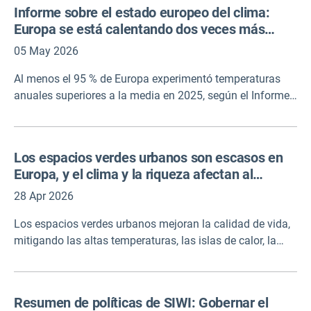
de estos planes, ya que los objetivos de adaptación a
Informe sobre el estado europeo del clima:
menudo son demasiado generales o insuficientemente
Europa se está calentando dos veces más
ambiciosos. También es necesario prestar más atención
rápido que la media mundial
al desarrollo de la supervisión y la evaluación, y a la
05 May 2026
inclusión de los grupos vulnerables en los procesos de
Al menos el 95 % de Europa experimentó temperaturas
planificación. A pesar de las mejoras observadas a lo
anuales superiores a la media en 2025, según el Informe
largo del tiempo, los planes de alta calidad siguen siendo
sobre el Estado Europeo del Clima elaborado por el
relativamente raros, lo que pone de relieve la necesidad
Servicio de Cambio Climático de Copernicus (C3S) y la
de un mayor apoyo a los gobiernos locales.
Organización Meteorológica Mundial (OMM). El informe
Los espacios verdes urbanos son escasos en
destaca que Europa se está calentando dos veces más
Europa, y el clima y la riqueza afectan al
rápido que el promedio mundial, por lo que es el
acceso
continente que se calienta más rápido. El artículo incluye
28 Apr 2026
el informe completo, así como un visor interactivo.
Los espacios verdes urbanos mejoran la calidad de vida,
mitigando las altas temperaturas, las islas de calor, la
contaminación acústica y la mala calidad del aire. Sin
embargo, un estudio realizado por la Comisión Europea
en colaboración con la Universidad de Copenhague
Resumen de políticas de SIWI: Gobernar el
encontró que menos del 15% de la población urbana