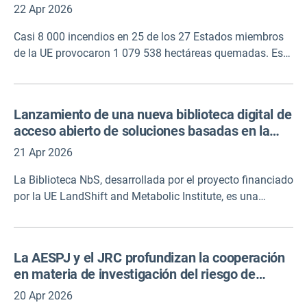
pisotean la vegetación que podría proporcionar
22 Apr 2026
combustible para un incendio forestal.
Casi 8 000 incendios en 25 de los 27 Estados miembros
de la UE provocaron 1 079 538 hectáreas quemadas. Esto
marca la mayor superficie quemada de la EU-27 jamás
registrada por el EFFIS desde 2006, casi el doble de la
media de 2006-2024. La temporada 2025 refleja una
Lanzamiento de una nueva biblioteca digital de
clara tendencia: un comienzo más temprano, olas de
acceso abierto de soluciones basadas en la
calor más frecuentes e intensas, e incendios que
naturaleza implementadas
alcanzan latitudes más altas que las observadas
21 Apr 2026
históricamente.
La Biblioteca NbS, desarrollada por el proyecto financiado
por la UE LandShift and Metabolic Institute, es una
plataforma interactiva basada en la identificación y
curación sistemáticas de casos NbS implementados en
toda Europa. Cada caso se clasifica por tipo de
La AESPJ y el JRC profundizan la cooperación
ecosistema, desafío de uso de la tierra y enfoque de
en materia de investigación del riesgo de
solución, lo que permite a los usuarios explorar y
catástrofe natural
comparar opciones adaptadas a sus necesidades
20 Apr 2026