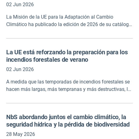
objeto identificar a los grupos vulnerables y formular
02 Jun 2026
recomendaciones para la adopción de medidas en
La Misión de la UE para la Adaptación al Cambio
Alemania. El informe incluye un resumen de ocho
Climático ha publicado la edición de 2026 de su catálogo
páginas en inglés.
de proyectos de misiones, que incluye 65 proyectos
financiados por Horizonte Europa que están convirtiendo
la adaptación al cambio climático en medidas para
La UE está reforzando la preparación para los
reforzar la resiliencia frente a inundaciones, sequías, olas
incendios forestales de verano
de calor, incendios forestales, aumento del nivel del mar y
otros riesgos climáticos. El catálogo muestra ejemplos de
02 Jun 2026
cómo se está aplicando la adaptación al cambio
A medida que las temporadas de incendios forestales se
climático en su región y en toda Europa.
hacen más largas, más tempranas y más destructivas, la
Comisión Europea refuerza la preparación para el cambio
climático mediante el despliegue de un número récord de
bomberos, aviones y expertos adicionales para ayudar a
NbS abordando juntos el cambio climático, la
proteger vidas, hogares y naturaleza en el verano de
seguridad hídrica y la pérdida de biodiversidad
2026.
28 May 2026