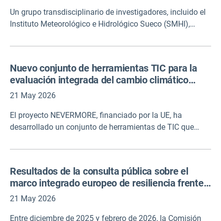
Un grupo transdisciplinario de investigadores, incluido el
Instituto Meteorológico e Hidrológico Sueco (SMHI),
explica cómo las soluciones basadas en la naturaleza
(NbS) pueden implementarse de manera más efectiva
para abordar la adaptación al clima, la seguridad hídrica
Nuevo conjunto de herramientas TIC para la
y la pérdida de biodiversidad al mismo tiempo. NbS debe
evaluación integrada del cambio climático
ir más allá de los proyectos aislados y, en su lugar,
desarrollado por el proyecto NEVERMORE
implementarse como servicios adaptables y medibles en
21 May 2026
financiado por la UE
todos los sectores.
El proyecto NEVERMORE, financiado por la UE, ha
desarrollado un conjunto de herramientas de TIC que
combina la ciencia del clima, los datos socioeconómicos
y los conocimientos de las partes interesadas para
promover la evaluación integrada del cambio climático. El
Resultados de la consulta pública sobre el
conjunto de herramientas de acceso abierto contiene un
marco integrado europeo de resiliencia frente
explorador de catálogos, una herramienta de estudio de
al cambio climático y gestión de riesgos
casos, una herramienta a escala mundial de la UE y una
21 May 2026
herramienta de gamificación para apoyar la evaluación
Entre diciembre de 2025 y febrero de 2026, la Comisión