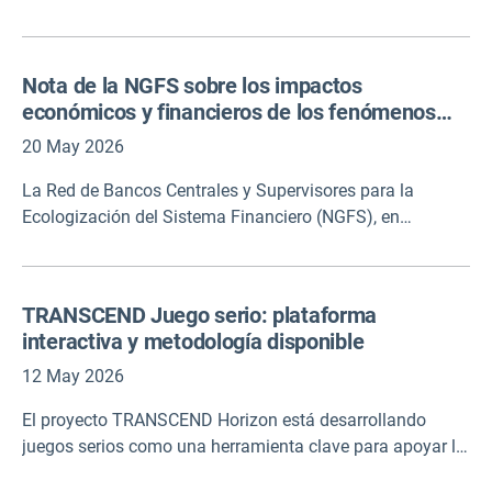
cadenas alemanas de impacto climático. Estas cadenas
de impacto constituyen una base metodológica crucial
para la evaluación de riesgos e identifican posibles
Nota de la NGFS sobre los impactos
impactos climáticos, factores de influencia e
económicos y financieros de los fenómenos
interrelaciones entre los impactos climáticos. El informe
meteorológicos extremos
incluye un resumen de las explicaciones en inglés.
20 May 2026
La Red de Bancos Centrales y Supervisores para la
Ecologización del Sistema Financiero (NGFS), en
cooperación con la Presidencia francesa del G7, ha
elaborado un informe en el que se analizan las
repercusiones macroeconómicas y financieras de los
TRANSCEND Juego serio: plataforma
fenómenos meteorológicos extremos, sus canales de
interactiva y metodología disponible
transmisión y los efectos de contagio internacionales. El
informe incluye tanto un texto completo como un
12 May 2026
resumen visual de alto nivel.
El proyecto TRANSCEND Horizon está desarrollando
juegos serios como una herramienta clave para apoyar la
exploración y la toma de decisiones bajo incertidumbre