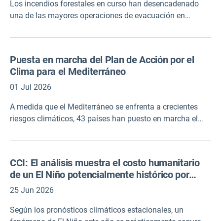
Los incendios forestales en curso han desencadenado
una de las mayores operaciones de evacuación en
Europa, desplazando a más de 300.000 personas en
Francia y España. Como parte de las medidas de
preparación de la UE en el marco del mecanismo de
Puesta en marcha del Plan de Acción por el
protección civil de la UE, antes de la temporada de
Clima para el Mediterráneo
incendios forestales de este año, los equipos de extinción
de incendios de otros países europeos ya habían sido
01 Jul 2026
preposicionados en Francia y España antes de que
A medida que el Mediterráneo se enfrenta a crecientes
comenzaran los incendios. Les permitió reforzar a los
riesgos climáticos, 43 países han puesto en marcha el
respondedores nacionales de inmediato.
desarrollo del Plan de Acción por el Clima de la región en
el marco de la Unión por el Mediterráneo (UpM). Esto
permitirá la cooperación práctica para los compromisos
CCI: El análisis muestra el costo humanitario
políticos de aumentar la ambición climática, la
de un El Niño potencialmente histórico por
adaptación y la resiliencia, la movilización de la
venir
financiación de la lucha contra el cambio climático, la
25 Jun 2026
gestión sostenible de los recursos naturales y una
Según los pronósticos climáticos estacionales, un
transición justa en el Mediterráneo.