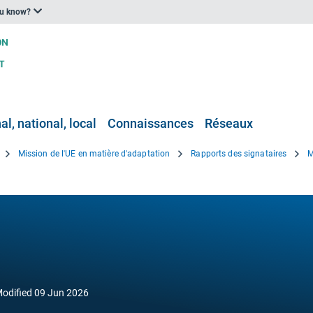
ou know?
l, national, local
Connaissances
Réseaux
Mission de l'UE en matière d'adaptation
Rapports des signataires
M
odified
09 Jun 2026