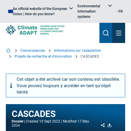
Environmental
An official website of the European
information
FR
Union | How do you know?
systems
Connaissances
Informations sur l'adaptation
Projets de recherche et d'innovation
CASCADES
Cet objet a été archivé car son contenu est obsolète.
Vous pouvez toujours y accéder en tant qu'objet
hérité.
CASCADES
Dossier
Created
10 Sept 2022
Modified
17 May
Share
Download
2024