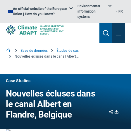
Environmental
An official website of the European
information
FR
Union | How do you know?
systems
Base de données
Études de cas
Nouvelles écluses dans le canal Albert en Flandre, Belgique
Case Studies
Nouvelles écluses dans
le canal Albert en
Share
Downl
Flandre, Belgique