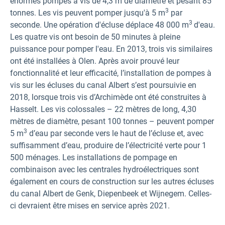
énormes pompes à vis de 4,3 m de diamètre et pesant 85
3
tonnes. Les vis peuvent pomper jusqu'à 5 m
par
3
seconde. Une opération d'écluse déplace 48 000 m
d'eau.
Les quatre vis ont besoin de 50 minutes à pleine
puissance pour pomper l'eau. En 2013, trois vis similaires
ont été installées à Olen. Après avoir prouvé leur
fonctionnalité et leur efficacité, l’installation de pompes à
vis sur les écluses du canal Albert s’est poursuivie en
2018, lorsque trois vis d’Archimède ont été construites à
Hasselt. Les vis colossales – 22 mètres de long, 4,30
mètres de diamètre, pesant 100 tonnes – peuvent pomper
3
5 m
d’eau par seconde vers le haut de l’écluse et, avec
suffisamment d’eau, produire de l’électricité verte pour 1
500 ménages. Les installations de pompage en
combinaison avec les centrales hydroélectriques sont
également en cours de construction sur les autres écluses
du canal Albert de Genk, Diepenbeek et Wijnegem. Celles-
ci devraient être mises en service après 2021.