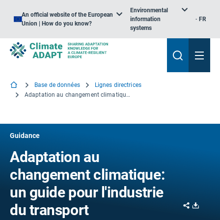
Environmental
An official website of the European
information
FR
Union | How do you know?
systems
Base de données
Lignes directrices
Adaptation au changement climatique: un guide pour l'industrie du transport
Guidance
Adaptation au
changement climatique:
un guide pour l'industrie
Share
Downl
du transport