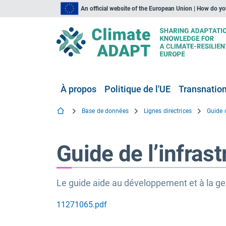
An official website of the European Union | How do y
À propos
Politique de l'UE
Transnationa
Base de données
Lignes directrices
Guide de l’infrast
Le guide aide au développement et à la gest
11271065.pdf