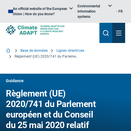
Environmental
An official website of the European
information
FR
Union | How do you know?
systems
Base de données
Lignes directrices
Règlement (UE) 2020/741 du Parlement européen et du Conseil du 25 mai 2020 relatif aux exigences minimales requises pour la réutilisation de l’eau
Guidance
Règlement (UE)
2020/741 du Parlement
européen et du Conseil
du 25 mai 2020 relatif