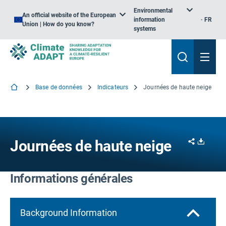
Environmental
An official website of the European
information
FR
Union | How do you know?
systems
Base de données
Indicateurs
Journées de haute neige
Share
Downl
Journées de haute neige
Informations générales
Background Information